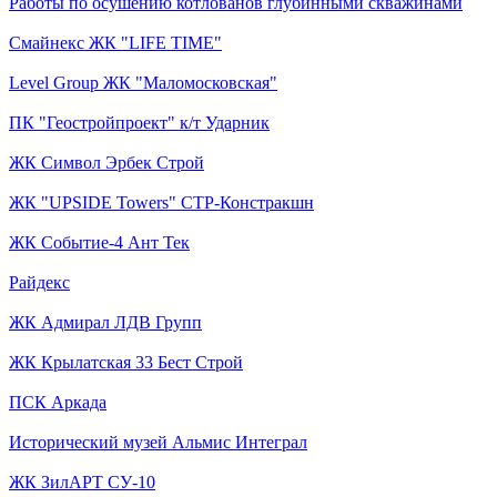
Работы по осушению котлованов глубинными скважинами
Смайнекс ЖК "LIFE TIME"
Level Group ЖК "Маломосковская"
ПК "Геостройпроект" к/т Ударник
ЖК Символ Эрбек Строй
ЖК "UPSIDE Towers" СТР-Констракшн
ЖК Событие-4 Ант Тек
Райдекс
ЖК Адмирал ЛДВ Групп
ЖК Крылатская 33 Бест Строй
ПСК Аркада
Исторический музей Альмис Интеграл
ЖК ЗилАРТ СУ-10