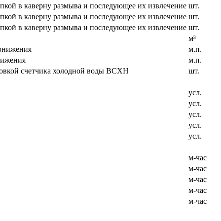
ыпкой в каверну размыва и последующее их извлечение
шт.
ыпкой в каверну размыва и последующее их извлечение
шт.
ыпкой в каверну размыва и последующее их извлечение
шт.
м³
понижения
м.п.
нижения
м.п.
ановкой счетчика холодной воды ВСХН
шт.
усл.
усл.
усл.
усл.
усл.
м-час
м-час
м-час
м-час
м-час