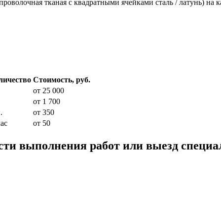
роволочная тканая с квадратными ячейками сталь / латунь) на к
личество
Стоимость, руб.
от 25 000
от 1 700
.
от 350
час
от 50
сти выполнения работ или выезд специа