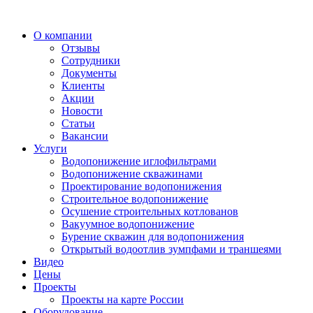
О компании
Отзывы
Сотрудники
Документы
Клиенты
Акции
Новости
Статьи
Вакансии
Услуги
Водопонижение иглофильтрами
Водопонижение скважинами
Проектирование водопонижения
Строительное водопонижение
Осушение строительных котлованов
Вакуумное водопонижение
Бурение скважин для водопонижения
Открытый водоотлив зумпфами и траншеями
Видео
Цены
Проекты
Проекты на карте России
Оборудование