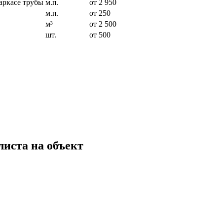
аркасе трубы
м.п.
от 2 950
м.п.
от 250
м³
от 2 500
шт.
от 500
листа на объект