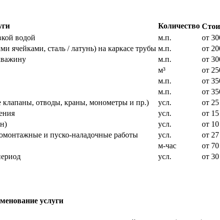
уги
Количество
Стои
вкой водой
м.п.
от 30
и ячейками, сталь / латунь) на каркасе трубы
м.п.
от 20
кважину
м.п.
от 30
м³
от 25
м.п.
от 35
м.п.
от 35
 клапаны, отводы, краны, монометры и пр.)
усл.
от 25
ения
усл.
от 15
н)
усл.
от 10
ромонтажные и пуско-наладочные работы
усл.
от 27
м-час
от 70
период
усл.
от 30
менование услуги