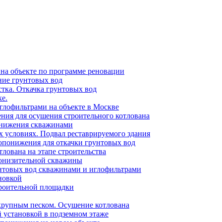
на объекте по программе реновации
ие грунтовых вод
тка. Откачка грунтовых вод
е.
лофильтрами на объекте в Москве
ия для осушения строительного котлована
понижения скважинами
 условиях. Подвал реставрируемого здания
опонижения для откачки грунтовых вод
лована на этапе строительства
понизительной скважины
нтовых вод скважинами и иглофильтрами
новкой
роительной площадки
рупным песком. Осушение котлована
 установкой в подземном этаже