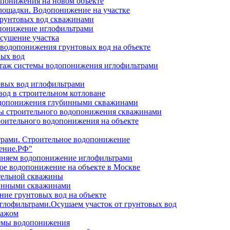
опонижения на новом объекте
лощадки. Водопонижение на участке
грунтовых вод скважинами
опонижение иглофильтрами
сушение участка
водопонижения грунтовых вод на объекте
вых вод
онтаж системы водопонижения иглофильтрами
вых вод иглофильтрами
од в строительном котловане
одопонижения глубинными скважинами
мы строительного водопонижения скважинами
роительного водопонижения на объекте
трами. Строительное водопонижение
ение.РФ"
олняем водопонижение иглофильтрами
ое водопонижение на объекте в Москве
тельной скважины
бинными скважинами
ие грунтовых вод на объекте
глофильтрами.Осушаем участок от грунтовых вод
тажом
темы водопонижения