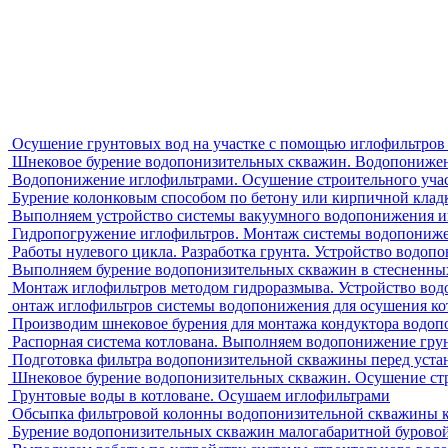
Осушение грунтовых вод на участке с помощью иглофильтров 
Шнековое бурение водопонизительных скважин. Водопонижен
Водопонижение иглофильтрами. Осушение строительного учас
Бурение колонковым способом по бетону или кирпичной кладк
Выполняем устройство системы вакуумного водопонижения иг
Гидропогружение иглофильтров. Монтаж системы водопонижен
Работы нулевого цикла. Разработка грунта. Устройство водо
Выполняем бурение водопонизительных скважин в стесненных
Монтаж иглофильтров методом гидроразмыва. Устройство вод
онтаж иглофильтров системы водопонижения для осушения кот
Производим шнековое бурения для монтажа кондуктора водо
Распорная система котлована. Выполняем водопонижение гру
Подготовка фильтра водопонизительной скважины перед уста
Шнековое бурение водопонизительных скважин. Осушение ст
Грунтовые воды в котловане. Осушаем иглофильтрами
Обсыпка фильтровой колонны водопонизительной скважины к
Бурение водопонизительных скважин малогабаритной буровой