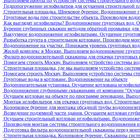
Выполняем работы по устройству системы строительного вод
Гидропогружение иглофильтров для осушения строительной п
Строительная площадка. Шнековое бурение. Водопонижение 
Грунтовые воды при строительстве объекта. Производим вод
Как выглядят иглофильтры? Водопонижение грунтовых вод. О
Бурение глубинных скважин методом обратной промывки для 
Вакуумное водопонижение иглофильтрами. Осушение грунто
Разработка грунта в строительном котловане. Производим м
Водопонижение на участке. Понижаем уровень грунтовых вод
Жилой комплекс в Москве. Выполняем водопонижение грунто
Фильтр водопонизительной скважины для откачки грунтовых в
Помогаем строить Москву. Выполняем устройство системы в
Строительная площадка, где мы выполняем устройство систе
Помогаем строить Москву. Выполняем устройство системы ст
Грунтовые воды в котловане. Водопонижение на объекте
Водопонизительная установка. Осушение котлована иглофиль
Водопонижение глубинными скважинами от компании "Осуш
Осушаем котлован на объекте по программе реновации. Вып
Монтаж иглофильтров для откачки грунтовых вод. Строительн
Колонковое бурение для монтажа обсадной трубы водопонизи
Возведение подземной части здания. Осушаеем котлован глу
Осушаем строительный котлован иглофильтрами. Водопонижен
Производим монтаж системы строительного водопонижения и
Подготовка фильтра водопонизительной скважины перед мон
Строительная площадка. Колонковое бурение. Скважины сис