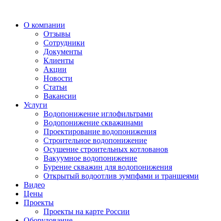
О компании
Отзывы
Сотрудники
Документы
Клиенты
Акции
Новости
Статьи
Вакансии
Услуги
Водопонижение иглофильтрами
Водопонижение скважинами
Проектирование водопонижения
Строительное водопонижение
Осушение строительных котлованов
Вакуумное водопонижение
Бурение скважин для водопонижения
Открытый водоотлив зумпфами и траншеями
Видео
Цены
Проекты
Проекты на карте России
Оборудование